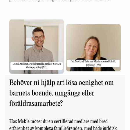
Ida Mørkved Pedersen, Masterexamen i klinisk
Daniel Andersen, Psykologfacklig medlare & MSc i
psykologi (NO)
klinisk psykologi (NO)
Behöver ni hjälp att lösa oenighet om
barnets boende, umgänge eller
föräldrasamarbete?
Hos Mekle möter du en certifierad medlare med bred
erfarenhet av komplexa familjeärenden, med både juridisk