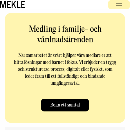
Så här fungerar det
Medling i familje- och
Vilka ärenden löser vi
vårdnadsärenden
Om oss
Bra att veta
När samarbetet är svårt hjälper våra medlare er att
Registrera ärende
hitta lösningar med barnet i fokus. Vi erbjuder en trygg
och strukturerad process, digitalt eller fysiskt, som
Kontakta oss
leder fram till ett fullständigt och bindande
umgängesavtal.
SV
Boka ett samtal